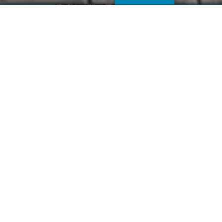
クロスロール
中学生Footballer「KYO」の
【サッカーKYO室】
サッカーは楽しいですか？
せっかくはじめたのなら、サッカーをたくさん楽しん
でほしいです。