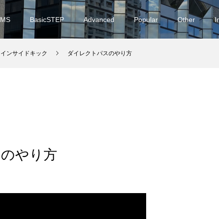
EMS
BasicSTEP
Advanced
Popular
Other
I
2】インサイドキック
ダイレクトパスのやり方
スのやり方