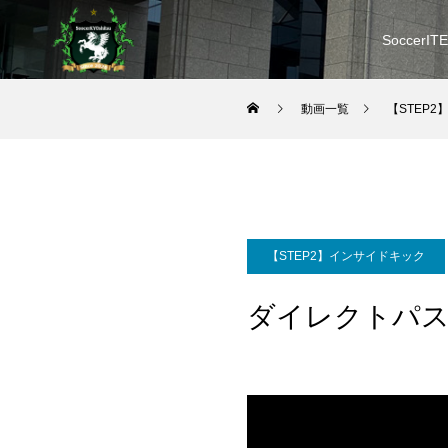
SoccerIT
動画一覧
【STEP
【STEP2】インサイドキック
ダイレクトパ