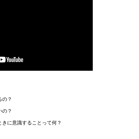
るの？
いの？
ときに意識することって何？